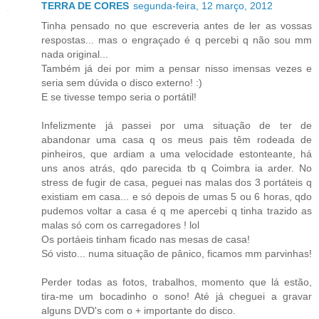
TERRA DE CORES
segunda-feira, 12 março, 2012
Tinha pensado no que escreveria antes de ler as vossas
respostas... mas o engraçado é q percebi q não sou mm
nada original...
Também já dei por mim a pensar nisso imensas vezes e
seria sem dúvida o disco externo! :)
E se tivesse tempo seria o portátil!
Infelizmente já passei por uma situação de ter de
abandonar uma casa q os meus pais têm rodeada de
pinheiros, que ardiam a uma velocidade estonteante, há
uns anos atrás, qdo parecida tb q Coimbra ia arder. No
stress de fugir de casa, peguei nas malas dos 3 portáteis q
existiam em casa... e só depois de umas 5 ou 6 horas, qdo
pudemos voltar a casa é q me apercebi q tinha trazido as
malas só com os carregadores ! lol
Os portáeis tinham ficado nas mesas de casa!
Só visto... numa situação de pânico, ficamos mm parvinhas!
Perder todas as fotos, trabalhos, momento que lá estão,
tira-me um bocadinho o sono! Até já cheguei a gravar
alguns DVD's com o + importante do disco.