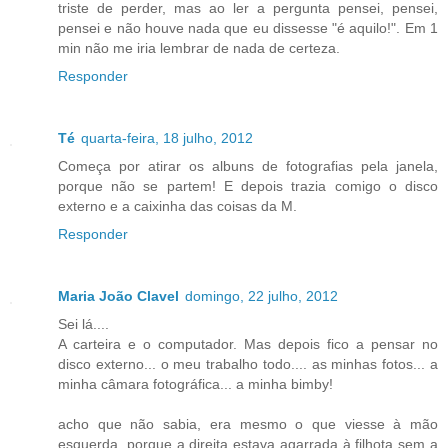
triste de perder, mas ao ler a pergunta pensei, pensei,
pensei e não houve nada que eu dissesse "é aquilo!". Em 1
min não me iria lembrar de nada de certeza.
Responder
Té
quarta-feira, 18 julho, 2012
Começa por atirar os albuns de fotografias pela janela,
porque não se partem! E depois trazia comigo o disco
externo e a caixinha das coisas da M.
Responder
Maria João Clavel
domingo, 22 julho, 2012
Sei lá....
A carteira e o computador. Mas depois fico a pensar no
disco externo... o meu trabalho todo.... as minhas fotos... a
minha câmara fotográfica... a minha bimby!
acho que não sabia, era mesmo o que viesse à mão
esquerda, porque a direita estava agarrada à filhota sem a