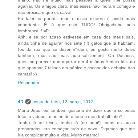
agarrar. Os amigos claro, mas esses não moram comigo e
não precisam que os salve!
Eu falei no portátil, mas o disco externo é ainda mais
importante. É lá que está TUDO! Obrigadinha pela
lembrança..! =P
Ahh, e se por acaso estivesse em casa dos meus pais,
ainda tinha de agarrar nos sete (!!) gatos que lá habitam.
(os da rua que se desenm*rdem, eu gosto muito deles
também, mas são mais auto-suficientes). Oh Duchess,
quer-me parecer que agarrar em 4 miúdos é mais fácil do
que apanhar 7 felinos em pânico e escondidos debaixo das
camas! x)
Responder
4D
segunda-feira, 12 março, 2012
Maria João: eu também gostaria de dizer que é só pelas
fotos e vídeos...mas então e todo o meu trabalhinho?
Tenho lá as teses, tenho lá (ou aqui!) todas as aulas
preparadas. era começar tudo de novo. Digamos que me
iria complicar muito a vida. Muito mesmo!