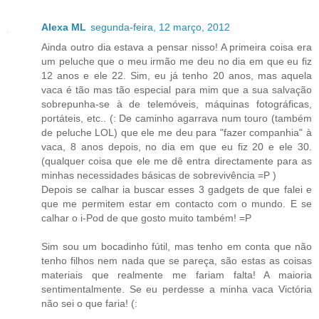
Alexa ML
segunda-feira, 12 março, 2012
Ainda outro dia estava a pensar nisso! A primeira coisa era
um peluche que o meu irmão me deu no dia em que eu fiz
12 anos e ele 22. Sim, eu já tenho 20 anos, mas aquela
vaca é tão mas tão especial para mim que a sua salvação
sobrepunha-se à de telemóveis, máquinas fotográficas,
portáteis, etc.. (: De caminho agarrava num touro (também
de peluche LOL) que ele me deu para "fazer companhia" à
vaca, 8 anos depois, no dia em que eu fiz 20 e ele 30.
(qualquer coisa que ele me dê entra directamente para as
minhas necessidades básicas de sobrevivência =P )
Depois se calhar ia buscar esses 3 gadgets de que falei e
que me permitem estar em contacto com o mundo. E se
calhar o i-Pod de que gosto muito também! =P
Sim sou um bocadinho fútil, mas tenho em conta que não
tenho filhos nem nada que se pareça, são estas as coisas
materiais que realmente me fariam falta! A maioria
sentimentalmente. Se eu perdesse a minha vaca Victória
não sei o que faria! (: