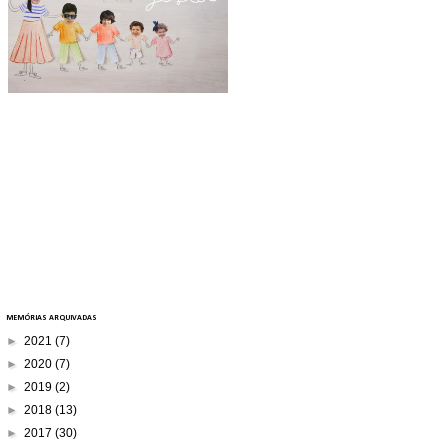
MEMÓRIAS ARQUIVADAS
►
2021
(7)
►
2020
(7)
►
2019
(2)
►
2018
(13)
►
2017
(30)